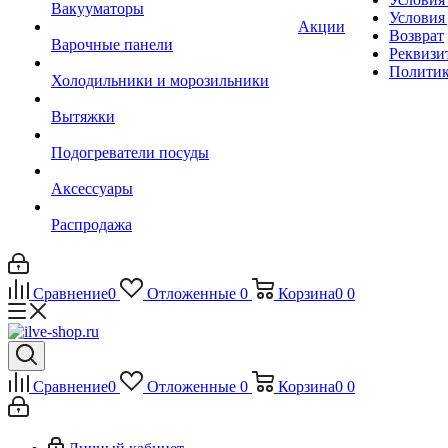
Вакууматоры
Условия
Акции
Возврат
Варочные панели
Реквизи
Политик
Холодильники и морозильники
Вытяжки
Подогреватели посуды
Аксессуары
Распродажа
Сравнение
0
Отложенные
0
Корзина
0
0
Сравнение
0
Отложенные
0
Корзина
0
0