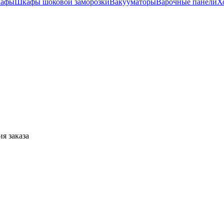
кафы
Шкафы шоковой заморозки
Вакууматоры
Варочные панели
Х
я заказа