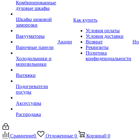
Комбинированные
духовые шкафы
Шкафы шоковой
Как купить
заморозки
Условия оплаты
Вакууматоры
Условия доставки
Акции
Возврат
Но
Варочные панели
Реквизиты
Политика
Холодильники и
конфиденциальности
морозильники
Вытяжки
Подогреватели
посуды
Аксессуары
Распродажа
Сравнение
0
Отложенные
0
Корзина
0
0