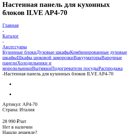
Настенная панель для кухонных
блоков ILVE AP4-70
Главная
-
Каталог
-
Аксессуары
Кухонные блоки
Духовые шкафы
Комбинированные духовые
шкафы
Шкафы шоковой заморозки
Вакууматоры
Варочные
панели
Холодильники и
морозильники
Вытяжки
Подогреватели посуды
Распродажа
-
Настенная панель для кухонных блоков ILVE AP4-70
Артикул:
AP4-70
Страна:
Италия
28 990
₽
/шт
Нет в наличии
Нашли дешевле?