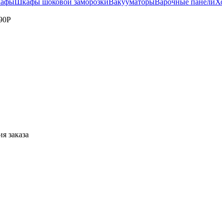
кафы
Шкафы шоковой заморозки
Вакууматоры
Варочные панели
Х
90P
я заказа