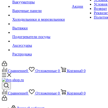
Вакууматоры
Условия
Акции
Возврат
Варочные панели
Реквизи
Политик
Холодильники и морозильники
Вытяжки
Подогреватели посуды
Аксессуары
Распродажа
Сравнение
0
Отложенные
0
Корзина
0
0
Сравнение
0
Отложенные
0
Корзина
0
0