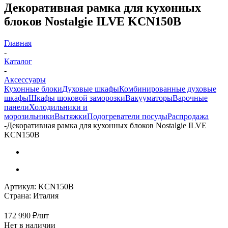
Декоративная рамка для кухонных
блоков Nostalgie ILVE KCN150B
Главная
-
Каталог
-
Аксессуары
Кухонные блоки
Духовые шкафы
Комбинированные духовые
шкафы
Шкафы шоковой заморозки
Вакууматоры
Варочные
панели
Холодильники и
морозильники
Вытяжки
Подогреватели посуды
Распродажа
-
Декоративная рамка для кухонных блоков Nostalgie ILVE
KCN150B
Артикул:
KCN150B
Страна:
Италия
172 990
₽
/шт
Нет в наличии