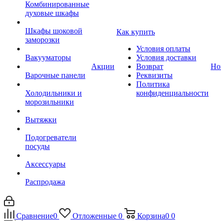
Комбинированные
духовые шкафы
Шкафы шоковой
Как купить
заморозки
Условия оплаты
Вакууматоры
Условия доставки
Акции
Возврат
Но
Варочные панели
Реквизиты
Политика
Холодильники и
конфиденциальности
морозильники
Вытяжки
Подогреватели
посуды
Аксессуары
Распродажа
Сравнение
0
Отложенные
0
Корзина
0
0