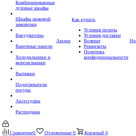
Комбинированные
духовые шкафы
Шкафы шоковой
Как купить
заморозки
Условия оплаты
Вакууматоры
Условия доставки
Акции
Возврат
Но
Варочные панели
Реквизиты
Политика
Холодильники и
конфиденциальности
морозильники
Вытяжки
Подогреватели
посуды
Аксессуары
Распродажа
Сравнение
0
Отложенные
0
Корзина
0
0