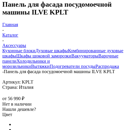
Панель для фасада посудомоечной
машины ILVE KPLT
Главная
-
Каталог
-
Аксессуары
Кухонные блоки
Духовые шкафы
Комбинированные духовые
шкафы
Шкафы шоковой заморозки
Вакууматоры
Варочные
панели
Холодильники и
морозильники
Вытяжки
Подогреватели посуды
Распродажа
-
Панель для фасада посудомоечной машины ILVE KPLT
Артикул:
KPLT
Страна:
Италия
от
56 990 ₽
Нет в наличии
Нашли дешевле?
Цвет