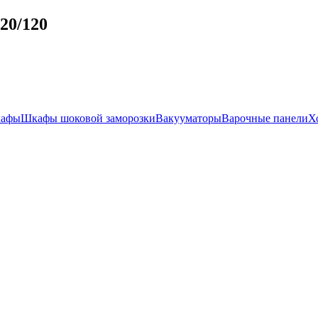
20/120
кафы
Шкафы шоковой заморозки
Вакууматоры
Варочные панели
Х